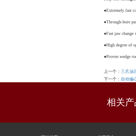
●
Extremely fast 
●
Through-bore pas
●
Fast jaw change w
●
High degree of o
●
Proven wedge r
上一个：
三爪油
下一个：
自动偏
相关产