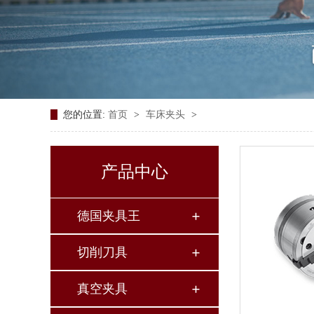
您的位置:
首页
>
车床夹头
>
产品中心
德国夹具王
切削刀具
真空夹具