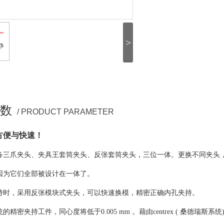
>
数
/ PRODUCT PARAMETER
方便与快速！
备三爪夹头、夹具王套筒夹头、反张套筒夹头，三位一体。更换不同夹头
因为它们全部被设计在一体了。
持时，采用反张模块式夹头，可以快速换模，精密正确内孔夹持。
的精密夹持工件，同心度将低于0.005 mm 。藉由centrex ( 桑德