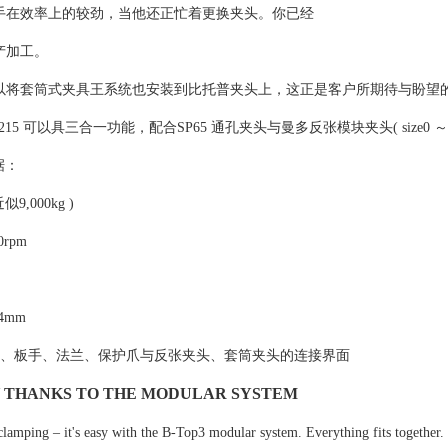
手在效率上的较劲，当他还正忙着更换夹头。你已经
产加工。
以将套筒式夹具王系统也安装到比托普夹头上，这正是客户所期待与盼望
-215 可以具三合一功能，配合SP65 通孔夹头与曼多反张模块夹头( size0 
据：
似9,000kg )
rpm
4mm
、板手、法兰、保护爪与反张夹头、套筒夹头的连接界面
Y THANKS TO THE MODULAR SYSTEM
 clamping – it's easy with the B-Top3 modular system. Everything fits toget