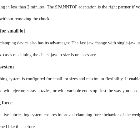
ing in less than 2 minutes. The SPANNTOP adaptation is the right partner if 
 without removing the chuck!
for small lot
lamping device also has its advantages: The fast jaw change with single-jaw un
st cases machining the chuck jaw to size is unnecessary.
 system
shing system is configured for small lot sizes and maximum flexibility. It enab
d with ejector, spray nozzles, or with variable end-stop. Just the way you need 
ing force
tive lubricating system ensures improved clamping force behavior of the wedg
ned like this before.
s