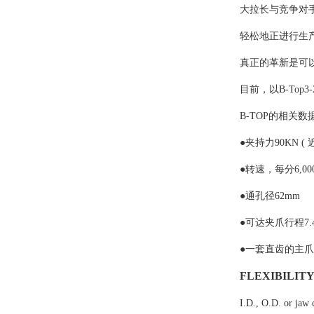
大拉长与竞争对
轻松地正进行生
真正的革新是可
目前，以B-Top3
B-TOP的相关数
●
夹持力90KN ( 近
●
转速，每分6,000
●
通孔径62mm
●
可达夹爪行程7.
●
一套直齿的主爪
FLEXIBILIT
I.D., O.D. or jaw