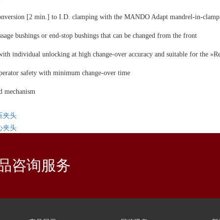
conversion [2 min.] to I.D. clamping with the MANDO Adapt mandrel-in-clam
sage bushings or end-stop bushings that can be changed from the front
ith individual unlocking at high change-over accuracy and suitable for the »Re
perator safety with minimum change-over time
od mechanism
压夹头
心夹头
品咨询服务