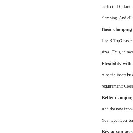
perfect I.D. clamp
clamping. And all
Basic clamping 
The B-Top3 basic c
sizes. Thus, in mo
Flexibility with
Also the insert bu
requirement: Close
Better clamp
And the new innova
You have never tur
Key advantage