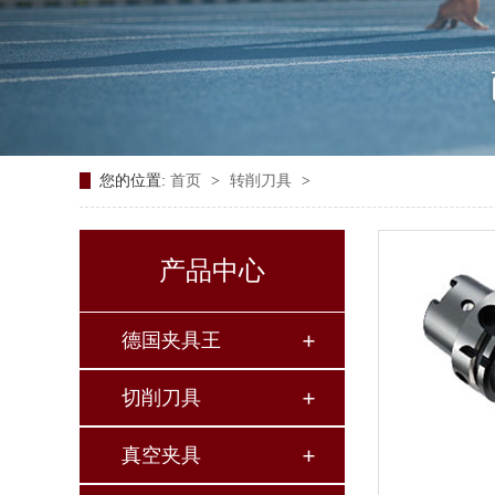
您的位置:
首页
>
转削刀具
>
产品中心
德国夹具王
切削刀具
真空夹具