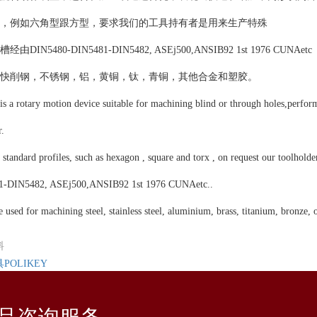
廓，例如六角型跟方型，要求我们的工具持有者是用来生产特殊
N5480-DIN5481-DIN5482, ASEj500,ANSIB92 1st 1976 CUNAetc
在快削钢，不锈钢，铝，黄铜，钛，青铜，其他合金和塑胶。
is a rotary motion device suitable for machining blind or through holes,perform
r.
 standard profiles, such as hexagon , square and torx , on request our toolholder
-DIN5482, ASEj500,ANSIB92 1st 1976 CUNAetc..
used for machining steel, stainless steel, aluminium, brass, titanium, bronze, o
料
POLIKEY