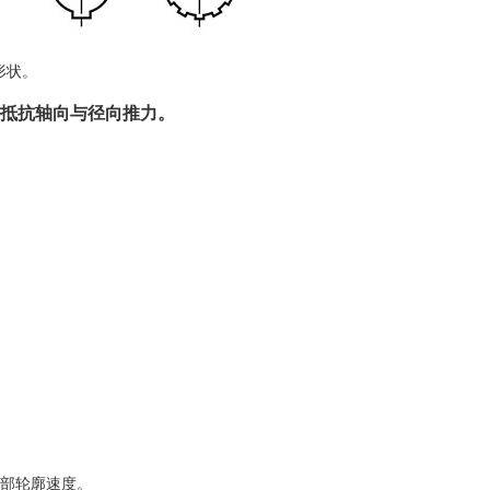
形状。
可抵抗轴向与径向推力。
外部轮廓速度。