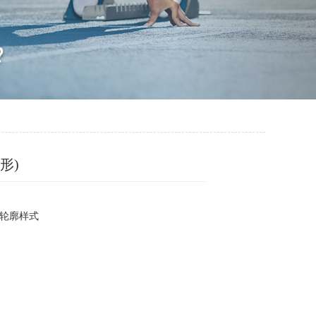
形)
轮廓样式